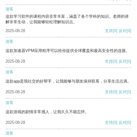
游客
这款学习软件的课程内容非常丰富，涵盖了各个学科的知识。老师的讲
解非常生动，让我能够轻松理解知识点。
2025-08-28
支持
[0]
反对
[0]
游客
这款加速器VPM应用程序可以给你提供全球覆盖和最高安全性的连接。
2025-08-28
支持
[0]
反对
[0]
游客
这款app是我社交的好帮手，让我能够与朋友保持联系，分享生活点滴。
2025-08-28
支持
[0]
反对
[0]
游客
这款游戏的剧情非常感人，让我久久不能忘怀。
2025-08-28
支持
[0]
反对
[0]
游客