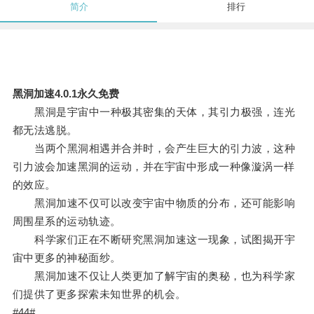
简介
排行
黑洞加速4.0.1永久免费
黑洞是宇宙中一种极其密集的天体，其引力极强，连光
都无法逃脱。
当两个黑洞相遇并合并时，会产生巨大的引力波，这种
引力波会加速黑洞的运动，并在宇宙中形成一种像漩涡一样
的效应。
黑洞加速不仅可以改变宇宙中物质的分布，还可能影响
周围星系的运动轨迹。
科学家们正在不断研究黑洞加速这一现象，试图揭开宇
宙中更多的神秘面纱。
黑洞加速不仅让人类更加了解宇宙的奥秘，也为科学家
们提供了更多探索未知世界的机会。
#44#