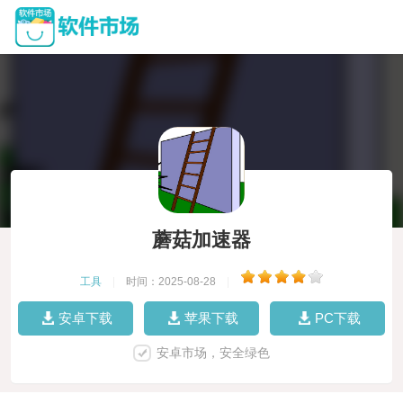
蘑菇加速器
工具
|
时间：2025-08-28
|
安卓下载
苹果下载
PC下载
安卓市场，安全绿色