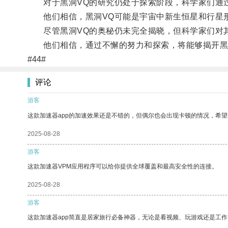
对于黑洞VQ的研究仍处于探索阶段，科学家们通过
他们相信，黑洞VQ可能是宇宙中新生恒星和行星
尽管黑洞VQ的奥秘仍未完全揭晓，但科学家们对
他们相信，通过不懈的努力和探索，将能够揭开黑洞
#44#
评论
游客
这款加速器app的加速效果还是不错的，但偶尔也会出现卡顿的情况，希
2025-08-28
游客
这款加速器VPM应用程序可以给你提供全球覆盖和最高安全性的连接。
2025-08-28
游客
这款加速器app简直是居家旅行必备神器，无论是看视频、玩游戏还是工