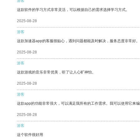
游客
这款软件的学习方式非常灵活，可以根据自己的需求选择学习方式。
2025-08-28
游客
这款加速器app的客服很贴心，遇到问题都能及时解决，服务态度非常好。
2025-08-28
游客
这款游戏的音乐非常优美，听了让人心旷神怡。
2025-08-28
游客
这款app的功能非常强大，可以满足我所有的工作需求。我可以使用它来
2025-08-28
游客
这个软件很好用