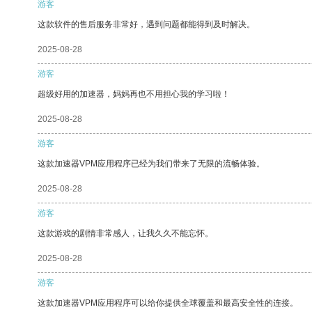
游客
这款软件的售后服务非常好，遇到问题都能得到及时解决。
2025-08-28
游客
超级好用的加速器，妈妈再也不用担心我的学习啦！
2025-08-28
游客
这款加速器VPM应用程序已经为我们带来了无限的流畅体验。
2025-08-28
游客
这款游戏的剧情非常感人，让我久久不能忘怀。
2025-08-28
游客
这款加速器VPM应用程序可以给你提供全球覆盖和最高安全性的连接。