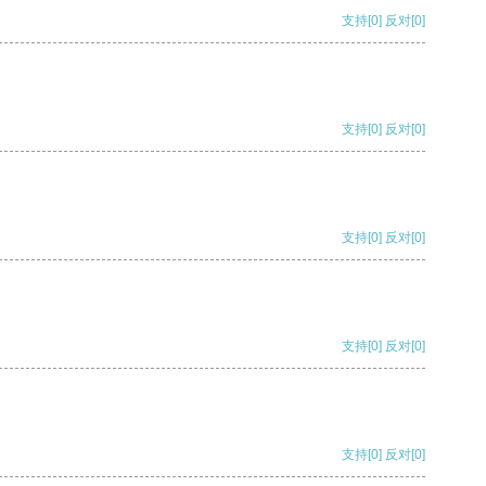
支持
[0]
反对
[0]
支持
[0]
反对
[0]
支持
[0]
反对
[0]
支持
[0]
反对
[0]
支持
[0]
反对
[0]