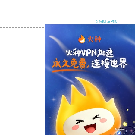
支持
[0]
反对
[0]
支持
[0]
反对
[0]
支持
[0]
反对
[0]
支持
[0]
反对
[0]