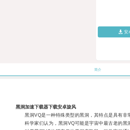
安
简介
黑洞加速下载器下载安卓旋风
黑洞VQ是一种特殊类型的黑洞，其特点是具有非常
科学家们认为，黑洞VQ可能是宇宙中最古老的黑洞