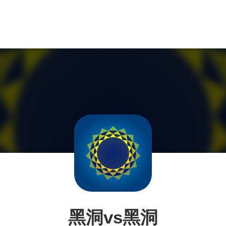
黑洞vs黑洞