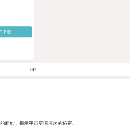
PC下载
排行
q的面纱，揭示宇宙更深层次的秘密。